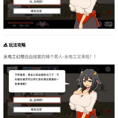
🎪 玩法攻略
水电工幻想
自由接案的辣个男人-水电工又来啦！！