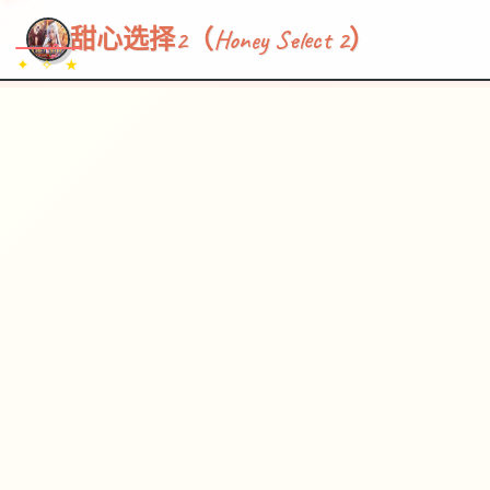
~~~
★
♡
✦
✧
♥
~
→
↗
甜心选择2（Honey Select 2）
✦ ✧ ★