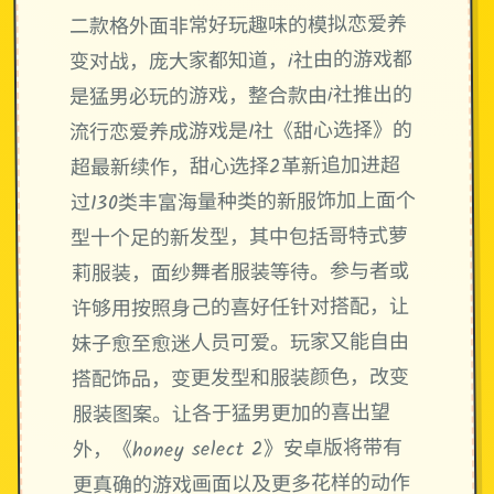
二款格外面非常好玩趣味的模拟恋爱养
变对战，庞大家都知道，i社由的游戏都
是猛男必玩的游戏，整合款由i社推出的
流行恋爱养成游戏是I社《甜心选择》的
超最新续作，甜心选择2革新追加进超
过130类丰富海量种类的新服饰加上面个
型十个足的新发型，其中包括哥特式萝
莉服装，面纱舞者服装等待。参与者或
许够用按照身己的喜好任针对搭配，让
妹子愈至愈迷人员可爱。玩家又能自由
搭配饰品，变更发型和服装颜色，改变
服装图案。让各于猛男更加的喜出望
外，《honey select 2》安卓版将带有
更真确的游戏画面以及更多花样的动作