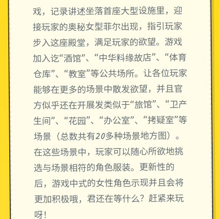
戏，记录讲述坐落首座大型设施里，迎
接玩家的奥秘女型菲尔出现，指引玩家
步入这座殿堂，满足玩家的欲望。游戏
加入讫“酒馆”、“中华料缘故店”、“体育
仓库”、“教室”等公共场所。让各位玩家
能够在更多的场景中散发欲望，并且官
方似乎还在开展发类似于“旅馆”、“卫产
生间”、“花园”、“办公室”、“拷疑室”等
场景（总数共有20多种场景地方图）。
在这些场景中，玩家可以随心所欲地挑
选与场景相符的角色服装。更新性的
后，游戏中式的女性角色示现并且会将
更加积极哦，君还在等什么？赶紧来玩
呀！