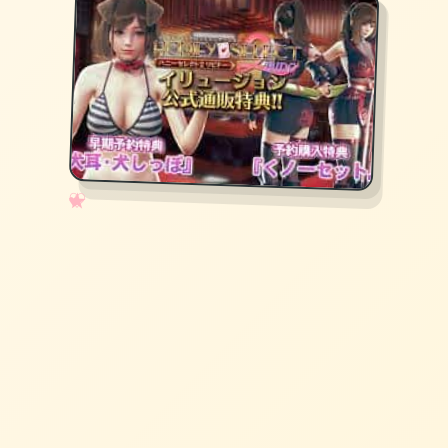
✧
♡
★
♥