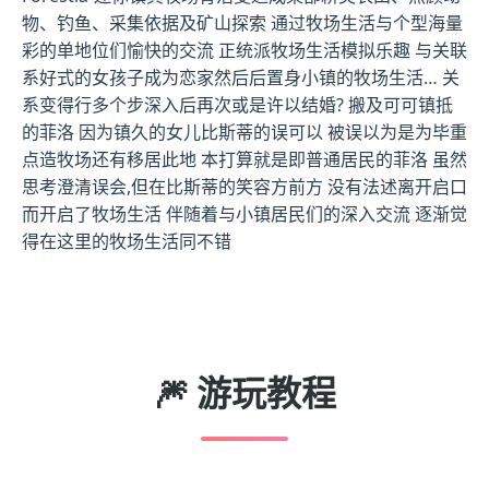
物、钓鱼、采集依据及矿山探索 通过牧场生活与个型海量
彩的单地位们愉快的交流 正统派牧场生活模拟乐趣 与关联
系好式的女孩子成为恋家然后后置身小镇的牧场生活… 关
系变得行多个步深入后再次或是许以结婚? 搬及可可镇抵
的菲洛 因为镇久的女儿比斯蒂的误可以 被误以为是为毕重
点造牧场还有移居此地 本打算就是即普通居民的菲洛 虽然
思考澄清误会,但在比斯蒂的笑容方前方 没有法述离开启口
而开启了牧场生活 伴随着与小镇居民们的深入交流 逐渐觉
得在这里的牧场生活同不错
🎆 游玩教程