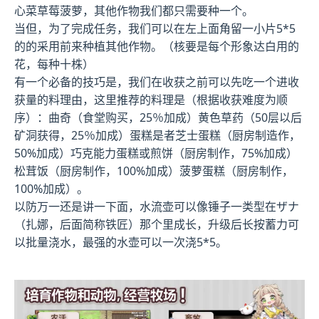
心菜草莓菠萝，其他作物我们都只需要种一个。
当但，为了完成任务，我们可以在左上面角留一小片5*5
的的采用前来种植其他作物。（核要是每个形象达白用的
花，每种十株）
有一个必备的技巧是，我们在收获之前可以先吃一个进收
获量的料理由，这里推荐的料理是（根据收获难度为顺
序）：曲奇（食堂购买，25％加成）黄色草药（50层以后
矿洞获得，25％加成）蛋糕是者芝士蛋糕（厨房制造作，
50%加成）巧克能力蛋糕或煎饼（厨房制作，75%加成）
松茸饭（厨房制作，100%加成）菠萝蛋糕（厨房制作，
100%加成）。
以防万一还是讲一下面，水流壶可以像锤子一类型在ザナ
（扎娜，后面简称铁匠）那个里成长，升级后长按蓄力可
以批量浇水，最强的水壶可以一次浇5*5。