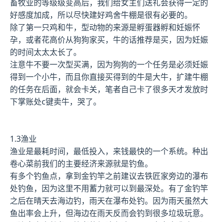
畜牧业的等级级变高后，我们给女主们送礼会获得一定的
好感度加成，所以尽快建好鸡舍牛棚是很有必要的。
除了第一只鸡和牛，型动物的来源是孵蛋器孵和妊娠怀
孕，或者花高价从狗狗家买，牛的话推荐是买，因为妊娠
的时间太太太长了。
注意牛不要一次型买满，因为狗狗的一个任务是必须妊娠
得到一个小牛，而且你直接买得到的牛是大牛，扩建牛棚
的任务在后面，就会卡关，笔者自己卡了很多天才发放时
下掌账处c键卖牛，哭了。
1.3渔业
渔业是最耗时间，最低投入，来钱最快的一个系统。种出
卷心菜前我们的主要经济来源就是钓鱼。
有多个钓鱼点，拿到金钓竿之前建议去铁匠家旁边的瀑布
处钓鱼，因为这里不用蓄力就可以到最深处。有了金钓竿
之后在晴天去海边钓，雨天在瀑布处钓。因为雨天虽然大
鱼出率会上升，但海边在雨天反而会钓到很多垃圾玩意。