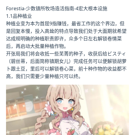
Forestia-少数镇所牧场造活指南-4宏大根本设施
1.1品种植业
种植业变为本为首屈9指赚钱，最省工作的这个界边，但
是回复本慢，投入高耸的特点导致我们处于大面期就希望
达成规明确的种植职责即许，众多个日左右解锁卷情菜
后，再启动大批量种植作物。
开张局我们将会收抵一些芜菁的种子，收获后给ビスティ
（碧丝蒂，后面简称镇期女儿）完成任务可以便解锁胡萝
卜跟土豆，里后可以解锁卷心菜，前十种作物的收益都不
高，我们只需要少量种植只可以终。