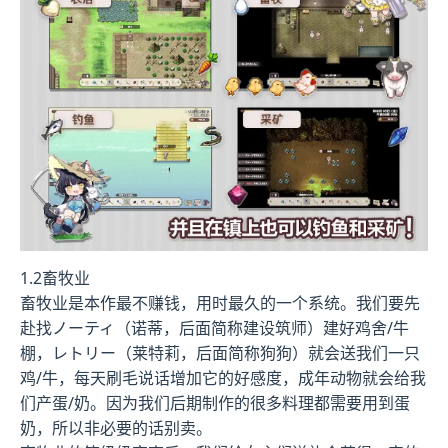
1.2畜牧业
畜牧业是本作最不赚钱，用时最久的一个系统。我们要先
赴找ノーティ（诺蒂，后面简称建设筑师）建好鸡舍/牛
棚，レトリー（莱特莉，后面简称狗狗）就会送我们一只
鸡/牛，每天刷毛说话增加它的好感度，成年动物就会给我
们产蛋/奶。因为我们后期制作的很多料理都需要用到蛋
奶，所以非必要的话别卖。