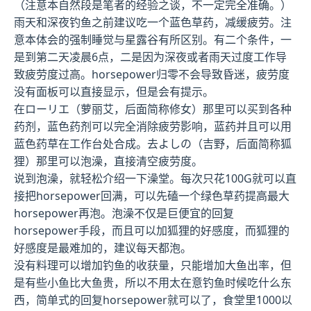
（注意本自然段是笔者的经验之谈，不一定完全准确。）
雨天和深夜钓鱼之前建议吃一个蓝色草药，减缓疲劳。注
意本体会的强制睡觉与星露谷有所区别。有二个条件，一
是到第二天凌晨6点，二是因为深夜或者雨天过度工作导
致疲劳度过高。horsepower归零不会导致昏迷，疲劳度
没有面板可以直接显示，但是会有提示。
在ローリエ（萝丽艾，后面简称修女）那里可以买到各种
药剂，蓝色药剂可以完全消除疲劳影响，蓝药并且可以用
蓝色药草在工作台处合成。去よしの（吉野，后面简称狐
狸）那里可以泡澡，直接清空疲劳度。
说到泡澡，就轻松介绍一下澡堂。每次只花100G就可以直
接把horsepower回满，可以先磕一个绿色草药提高最大
horsepower再泡。泡澡不仅是巨便宜的回复
horsepower手段，而且可以加狐狸的好感度，而狐狸的
好感度是最难加的，建议每天都泡。
没有料理可以增加钓鱼的收获量，只能增加大鱼出率，但
是有些小鱼比大鱼贵，所以不用太在意钓鱼时候吃什么东
西，简单式的回复horsepower就可以了，食堂里1000以