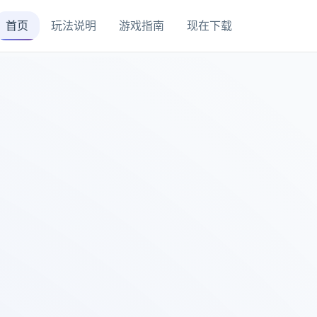
首页
玩法说明
游戏指南
现在下载