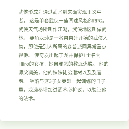
武侠形成为通过武术到来确实现正义中
者。 这是单套武侠一些阐述风格的RPG。
武侠天气场所叫作江湖，武侠地区叫做武
林。 要角龙濑是一名冉冉升开始的武侠人
物，即使是别人所属的森普派同异常重点
视他。 传奇发出起于龙井保护1个名为
Hiiro的女孩，她自邪恶的教派逃脱。 他的
师父凛美，他的妹妹徒弟濑树以及及喜
朗。 坐落与这3子女英雄一起训练的日子
里，龙濑参增加过武术必将议，以验证他
的法术。